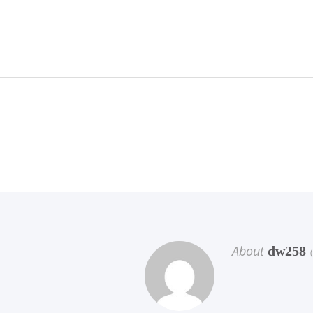
About
dw258
(