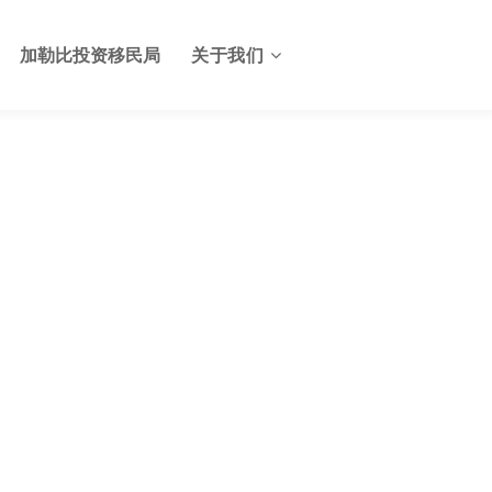
加勒比投资移民局
关于我们
关于格林纳达投资服务中心
格林纳达签证
联系我们
格林纳达使馆
格林纳达航班
格林纳达出入境及边检
格林纳达电子生物护照
格林纳达护照申请美国E2签
证
格林纳达基础设施