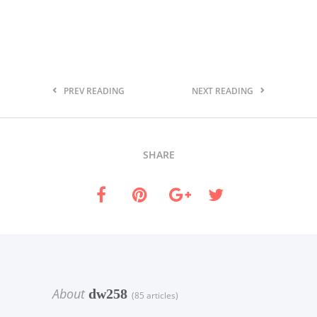
PREV READING
NEXT READING
SHARE
About
dw258
(85 articles)