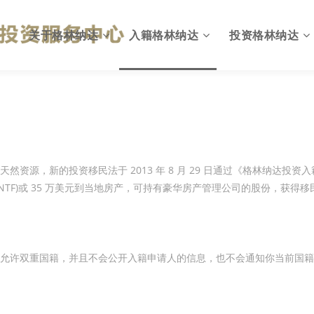
关于格林纳达
入籍格林纳达
投资格林纳达
格林纳达概况
为何入籍格林纳达
出入格林纳达
英联邦国家
投资入籍计划简介
格林纳达投资环境
国旗与国徽
投资移民计划优势
投资格林纳达优势
然资源，新的投资移民法于 2013 年 8 月 29 日通过《格林纳达投
NTF)或 35 万美元到当地房产，可持有豪华房产管理公司的股份，获得移
格林纳达政府
投资入籍申请资格
格林纳达投资机会
格林纳达税收
投资入籍投资方式
格林纳达税收政策
格林纳达教育
投资入籍申请费用
格林纳达投资建议
允许双重国籍，并且不会公开入籍申请人的信息，也不会通知你当前国籍
格林纳达生活
投资入籍申请流程
格林纳达投资指南
格林纳达货币
投资入籍常见问题