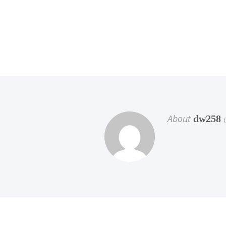
About
dw258
(