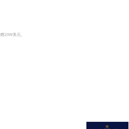
格林纳达贸易法规
格林纳达自由贸易协定
格林纳达商品市场需求情况
赠20W美元。
在格林纳达注册企业
格林纳达雇佣劳工政策
格林纳达进出口商品检验
格林纳达投资服务机构