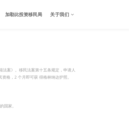
加勒比投资移民局
关于我们
关于格林纳达投资服务中心
格林纳达签证
联系我们
格林纳达使馆
资入籍法案》。移民法案第十五条规定，申请人
民资格，2 个月即可获 得格林纳达护照。
格林纳达航班
格林纳达出入境及边检
格林纳达电子生物护照
的国家。
格林纳达护照申请美国E2签
证
格林纳达基础设施