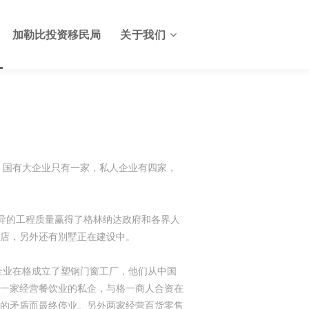
加勒比投资移民局
关于我们
关于格林纳达投资服务中心
格林纳达签证
联系我们
格林纳达使馆
。国有大企业只有一家，私人企业有四家，
格林纳达航班
优异的工程质量赢得了格林纳达政府和各界人
格林纳达出入境及边检
店，另外还有别墅正在建设中。
格林纳达电子生物护照
人企业在格成立了塑钢门窗工厂，他们从中国
格林纳达护照申请美国E2签
证
一家经营餐饮业的私企，与格一商人合资在
格林纳达基础设施
的矛盾而最终停业。另外两家经营百货零售