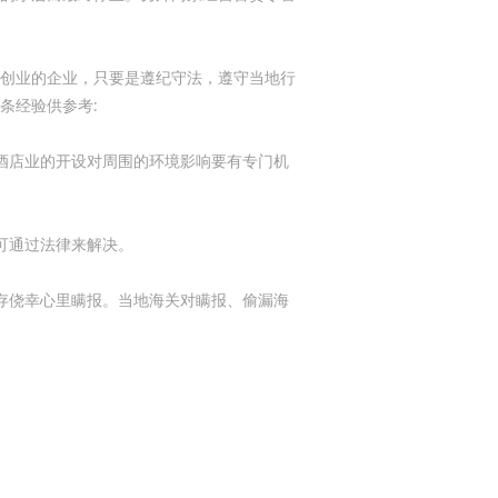
格林纳达贸易法规
创业的企业，只要是遵纪守法，遵守当地行
格林纳达自由贸易协定
条经验供参考:
格林纳达商品市场需求情况
酒店业的开设对周围的环境影响要有专门机
在格林纳达注册企业
格林纳达雇佣劳工政策
可通过法律来解决。
格林纳达进出口商品检验
存侥幸心里瞒报。当地海关对瞒报、偷漏海
格林纳达投资服务机构