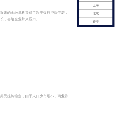
上海
近来的金融危机造成了欧美银行贷款停滞，
北京
长，会给企业带来压力。
香港
美元挂钩稳定，由于人口少市场小，商业诈