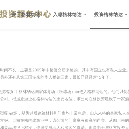
关于格林纳达
入籍格林纳达
投资格林纳达
格林纳达概况
为何入籍格林纳达
出入格林纳达
英联邦国家
投资入籍计划简介
格林纳达投资环境
国旗与国徽
投资移民计划优势
投资格林纳达优势
时间不长，主要是2005年中格复交后来格的。其中有国企也有私人企业
另外还有从第三国转来的华人餐馆三家，最长已经经营15年了。
格林纳达政府
投资入籍申请资格
格林纳达投资机会
建我援格项目-格林纳达国家体育场（板球场）而进入格林纳达的。他们以
格林纳达税收
投资入籍投资方式
格林纳达税收政策
公司。根据旅游业在格林纳达的重要地位，该公司在格投资建设了一家酒
格林纳达教育
投资入籍申请费用
格林纳达投资建议
的房屋遭到破坏，飓风过后建筑材料和门窗均非常急需，山东来格的某家私
格林纳达生活
投资入籍申请流程
格林纳达投资指南
常好。目前在格的建筑业中，该公司的门窗享有很高的声誉。从四川来的
格林纳达货币
投资入籍常见问题
和菜品均很上档次，也很受当地人和游客的喜爱。但是由于与格方投资人