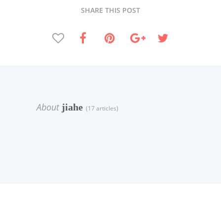
SHARE THIS POST
About
jiahe
(17 articles)