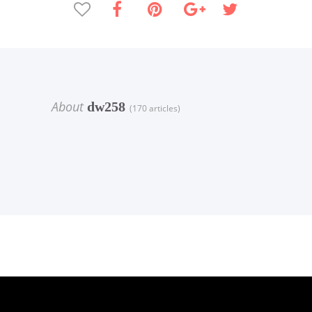
About
dw258
(170 articles)