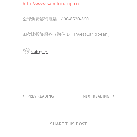
http://www.saintluciacip.cn
全球免费咨询电话：400-8520-860
加勒比投资服务（微信ID：InvestCaribbean）
Category:
PREV READING
NEXT READING
SHARE THIS POST