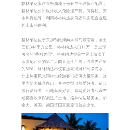
格林纳达离岸金融属地身份开展全球资产配置；
格林纳达公民境外收入免除遗产税、所得税、资
本利得税等；利用格林纳达身份还能实现企业境
外上市的便利。
格林纳达位于东加勒比海向风群岛最南端，国土
面积344平方公里，格林纳达人口11万，是全球
著名的“香料之国”。格林纳达曾是世界上仅次于
印度尼西亚的第二大肉豆蔻生产国，占世界产量
的30%。格林纳达不仅有漂亮海滩和纯净海水，
岛上热带风光同样也给游客们提供大量乐趣。这
里内陆葱郁且多山，各种类型自然爱好者、徒步
旅行爱好者、山地车爱好者、观鸟爱好者和瀑布
迷都喜欢来探索这片土地。格林纳达是美国、加
拿大、英国、德国等国富豪度假首选之地。