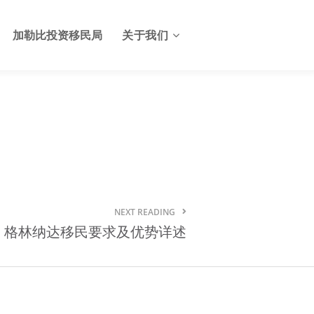
加勒比投资移民局
关于我们
关于格林纳达投资服务中心
格林纳达签证
联系我们
格林纳达使馆
格林纳达航班
NEXT READING
格林纳达出入境及边检
格林纳达移民要求及优势详述
格林纳达电子生物护照
格林纳达护照申请美国E2签
证
格林纳达基础设施