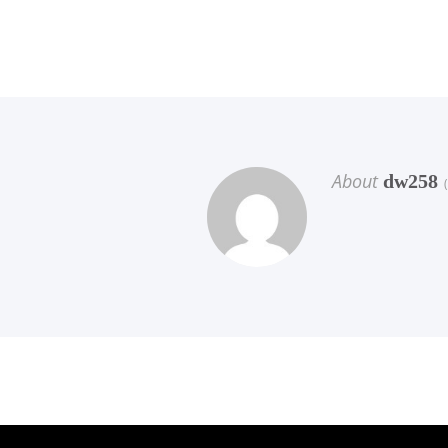
About
dw258
(