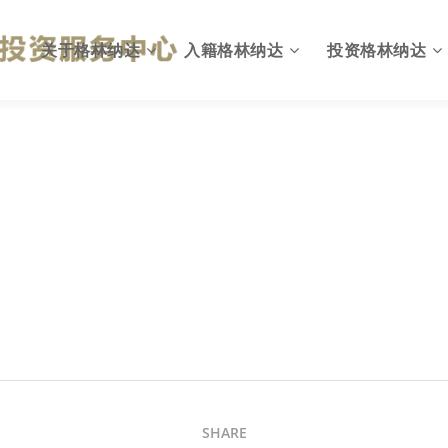
关于格林纳达
入籍格林纳达
投资格林纳达
格林纳达概况
为何入籍格林纳达
出入格林纳达
英联邦国家
投资入籍计划简介
格林纳达投资环境
国旗与国徽
投资移民计划优势
投资格林纳达优势
格林纳达政府
投资入籍申请资格
格林纳达投资机会
格林纳达税收
投资入籍投资方式
格林纳达税收政策
格林纳达教育
投资入籍申请费用
格林纳达投资建议
格林纳达生活
投资入籍申请流程
格林纳达投资指南
SHARE
格林纳达货币
投资入籍常见问题