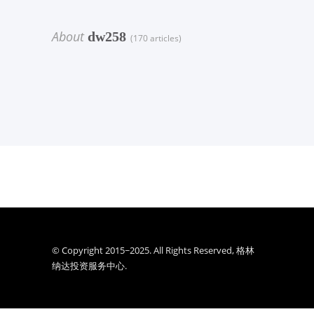
About
dw258
(170 articles)
© Copyright 2015~2025. All Rights Reserved, 格林
纳达投资服务中心.