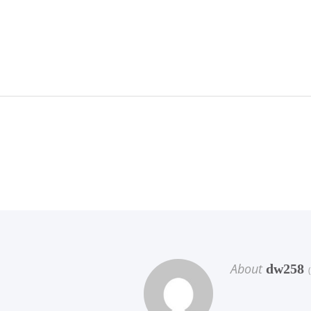
About
dw258
(