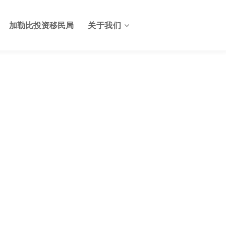
加勒比投资移民局
关于我们
关于格林纳达投资服务中心
格林纳达签证
联系我们
格林纳达使馆
格林纳达航班
格林纳达出入境及边检
格林纳达电子生物护照
格林纳达护照申请美国E2签
证
格林纳达基础设施