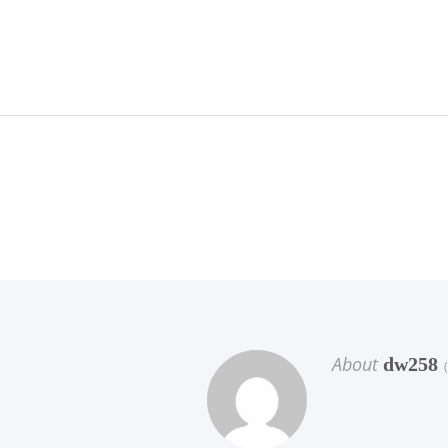
About
dw258
(