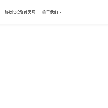
加勒比投资移民局
关于我们
关于格林纳达投资服务中心
格林纳达签证
联系我们
格林纳达使馆
格林纳达航班
格林纳达出入境及边检
格林纳达电子生物护照
格林纳达护照申请美国E2签
证
格林纳达基础设施