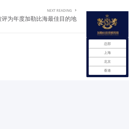
格林纳达贸易法规
NEXT READING
被评为年度加勒比海最佳目的地
格林纳达自由贸易协定
格林纳达商品市场需求情况
在格林纳达注册企业
总部
上海
格林纳达雇佣劳工政策
北京
格林纳达进出口商品检验
香港
格林纳达投资服务机构