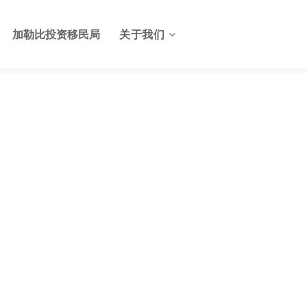
加勒比投资移民局
关于我们
关于格林纳达投资服务中心
格林纳达签证
联系我们
格林纳达使馆
格林纳达航班
格林纳达出入境及边检
格林纳达电子生物护照
格林纳达护照申请美国E2签
证
格林纳达基础设施