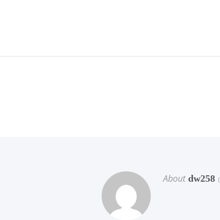
About
dw258
(