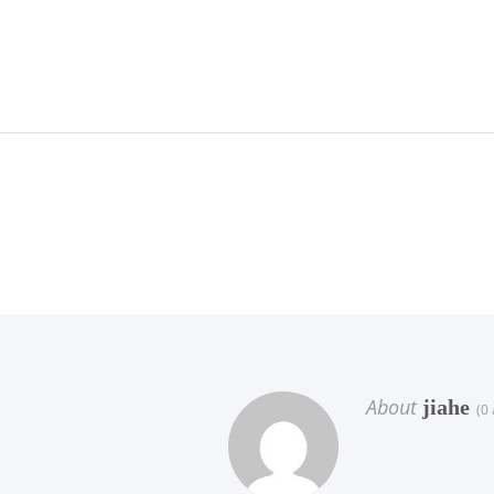
About
jiahe
(0 a