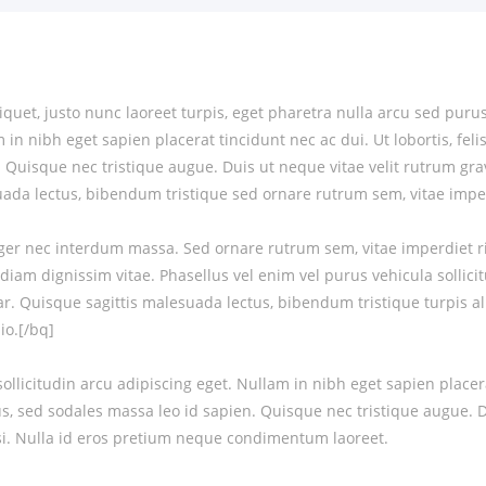
liquet, justo nunc laoreet turpis, eget pharetra nulla arcu sed pur
 in nibh eget sapien placerat tincidunt nec ac dui. Ut lobortis, feli
. Quisque nec tristique augue. Duis ut neque vitae velit rutrum gra
suada lectus, bibendum tristique sed ornare rutrum sem, vitae impe
eger nec interdum massa. Sed ornare rutrum sem, vitae imperdiet 
diam dignissim vitae. Phasellus vel enim vel purus vehicula sollici
ar. Quisque sagittis malesuada lectus, bibendum tristique turpis a
io.[/bq]
llicitudin arcu adipiscing eget. Nullam in nibh eget sapien placerat
tus, sed sodales massa leo id sapien. Quisque nec tristique augue. D
isi. Nulla id eros pretium neque condimentum laoreet.