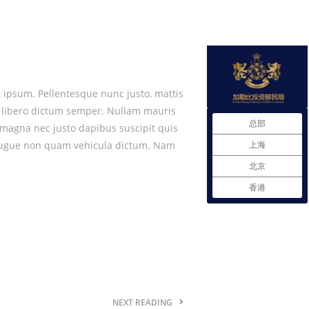
t ipsum. Pellentesque nunc justo, mattis
 ut libero dictum semper. Nullam mauris
总部
c magna nec justo dapibus suscipit quis
as augue non quam vehicula dictum. Nam
上海
北京
香港
NEXT READING