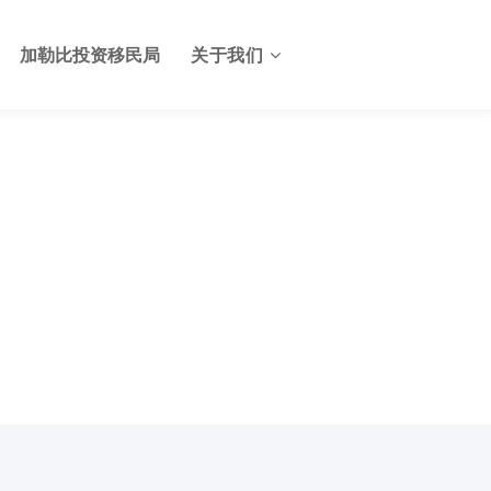
加勒比投资移民局
关于我们
关于格林纳达投资服务中心
格林纳达签证
联系我们
格林纳达使馆
格林纳达航班
格林纳达出入境及边检
格林纳达电子生物护照
格林纳达护照申请美国E2签
证
格林纳达基础设施