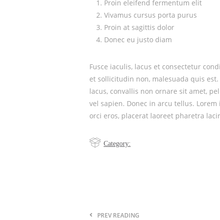
Proin eleifend fermentum elit
Vivamus cursus porta purus
Proin at sagittis dolor
Donec eu justo diam
Fusce iaculis, lacus et consectetur con
et sollicitudin non, malesuada quis est
lacus, convallis non ornare sit amet, p
vel sapien. Donec in arcu tellus. Lorem
orci eros, placerat laoreet pharetra lac
Category:
PREV READING