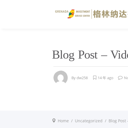
Blog Post – Vid
By
dw258
14 年 ago
N
Home
/
Uncategorized
/
Blog Post 