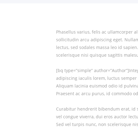
Phasellus varius, felis ac ullamcorper a
sollicitudin arcu adipiscing eget. Nullam
lectus, sed sodales massa leo id sapien
scelerisque nisi quisque sagittis male
[bq type=”simple” author=”Author”]Int
adipiscing iaculis lorem, luctus semper 
Aliquam lacinia euismod odio id pulvin
Praesent ac arcu purus, id commodo od
Curabitur hendrerit bibendum erat, id so
vel congue viverra, dui eros auctor lec
Sed vel turpis nunc, non scelerisque n