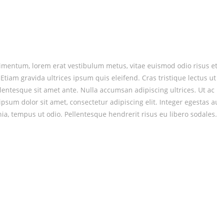
dimentum, lorem erat vestibulum metus, vitae euismod odio risus e
. Etiam gravida ultrices ipsum quis eleifend. Cras tristique lectus
ellentesque sit amet ante. Nulla accumsan adipiscing ultrices. Ut a
 ipsum dolor sit amet, consectetur adipiscing elit. Integer egest
inia, tempus ut odio. Pellentesque hendrerit risus eu libero sodales.