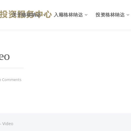
关于格林纳达
入籍格林纳达
投资格林纳达
格林纳达概况
为何入籍格林纳达
出入格林纳达
eo
英联邦国家
投资入籍计划简介
格林纳达投资环境
国旗与国徽
投资移民计划优势
投资格林纳达优势
o Comments
格林纳达政府
投资入籍申请资格
格林纳达投资机会
格林纳达税收
投资入籍投资方式
格林纳达税收政策
格林纳达教育
投资入籍申请费用
格林纳达投资建议
格林纳达生活
投资入籍申请流程
格林纳达投资指南
– Video
格林纳达货币
投资入籍常见问题