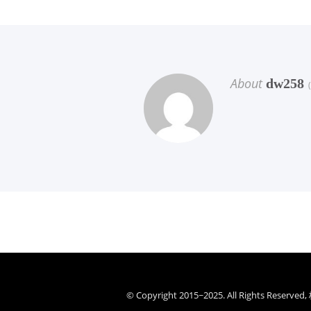
About
dw258
(
© Copyright 2015~2025. All Rights Re