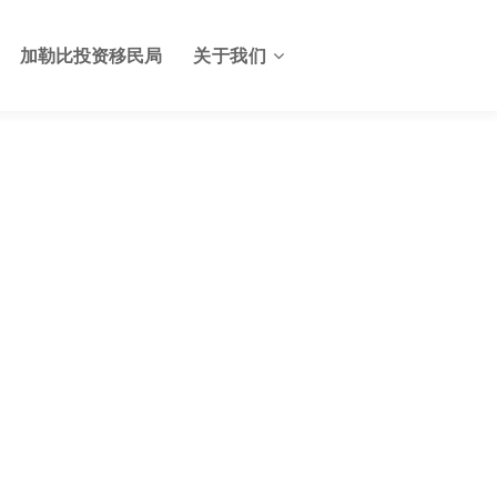
加勒比投资移民局
关于我们
关于格林纳达投资服务中心
格林纳达签证
联系我们
格林纳达使馆
格林纳达航班
格林纳达出入境及边检
格林纳达电子生物护照
格林纳达护照申请美国E2签
证
格林纳达基础设施