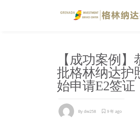
【成功案例】
批格林纳达护
始申请E2签证
By
dw258
9 年 ago