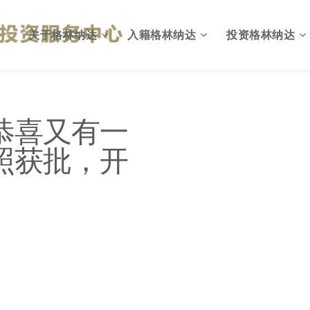
关于格林纳达
入籍格林纳达
投资格林纳达
格林纳达概况
为何入籍格林纳达
出入格林纳达
恭喜又有一
英联邦国家
投资入籍计划简介
格林纳达投资环境
照获批，开
国旗与国徽
投资移民计划优势
投资格林纳达优势
格林纳达政府
投资入籍申请资格
格林纳达投资机会
格林纳达税收
投资入籍投资方式
格林纳达税收政策
格林纳达教育
投资入籍申请费用
格林纳达投资建议
格林纳达生活
投资入籍申请流程
格林纳达投资指南
格林纳达货币
投资入籍常见问题