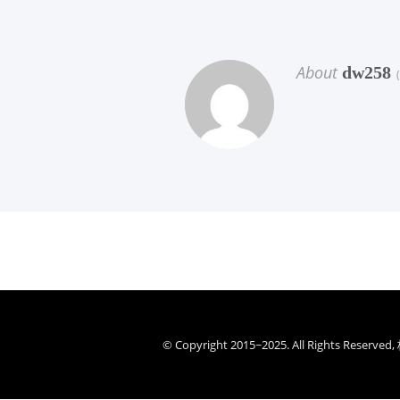
About
dw258
(
© Copyright 2015~2025. All Rights Re