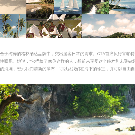
纯粹的格林纳达品牌中，突出游客日常的需求。GTA首席执行官帕特里夏·马赫
性联系。她说，“它描绘了像你这样的人，想前来享受这个纯粹和未受破
的海滩，想到我们清新的瀑布，可以及我们在海下的珍宝，并可以自由自