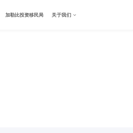
加勒比投资移民局
关于我们
关于格林纳达投资服务中心
格林纳达签证
联系我们
格林纳达使馆
格林纳达航班
格林纳达出入境及边检
格林纳达电子生物护照
格林纳达护照申请美国E2签
证
格林纳达基础设施