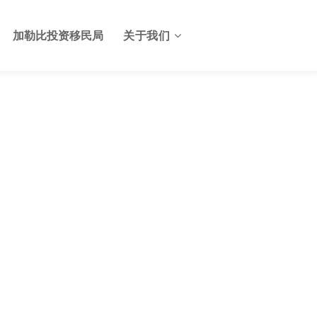
加勒比投资移民局
关于我们
关于格林纳达投资服务中心
格林纳达签证
联系我们
格林纳达使馆
格林纳达航班
格林纳达出入境及边检
格林纳达电子生物护照
格林纳达护照申请美国E2签
证
格林纳达基础设施