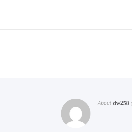
About
dw258
(