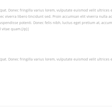
at. Donec fringilla varius lorem, vulputate euismod velit ultrices 
nec viverra libero tincidunt sed. Proin accumsan elit viverra nul
Suspendisse potenti. Donec felis nibh, luctus eget pretium at, accum
nd vitae quam.[/p]|
at. Donec fringilla varius lorem, vulputate euismod velit ultrices e