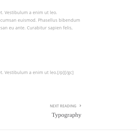
et. Vestibulum a enim ut leo.
la accumsan euismod. Phasellus bibendum
san eu ante. Curabitur sapien felis,
t. Vestibulum a enim ut leo.[/p][/gc]
NEXT READING
Typography