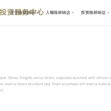
关于格林纳达
入籍格林纳达
投资格林纳达
格林纳达概况
为何入籍格林纳达
出入格林纳达
英联邦国家
投资入籍计划简介
格林纳达投资环境
国旗与国徽
投资移民计划优势
投资格林纳达优势
格林纳达政府
投资入籍申请资格
格林纳达投资机会
at. Donec fringilla varius lorem, vulputate euismod velit ultrices 
格林纳达税收
投资入籍投资方式
格林纳达税收政策
nec viverra libero tincidunt sed. Proin accumsan elit viverra nul
格林纳达教育
投资入籍申请费用
格林纳达投资建议
p]|
格林纳达生活
投资入籍申请流程
格林纳达投资指南
格林纳达货币
投资入籍常见问题