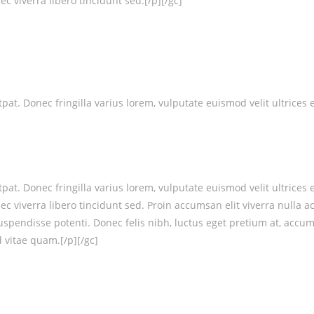
c viverra libero tincidunt sed.[/p][/gc]
at. Donec fringilla varius lorem, vulputate euismod velit ultrices 
at. Donec fringilla varius lorem, vulputate euismod velit ultrices 
nec viverra libero tincidunt sed. Proin accumsan elit viverra nul
Suspendisse potenti. Donec felis nibh, luctus eget pretium at, accum
d vitae quam.[/p][/gc]