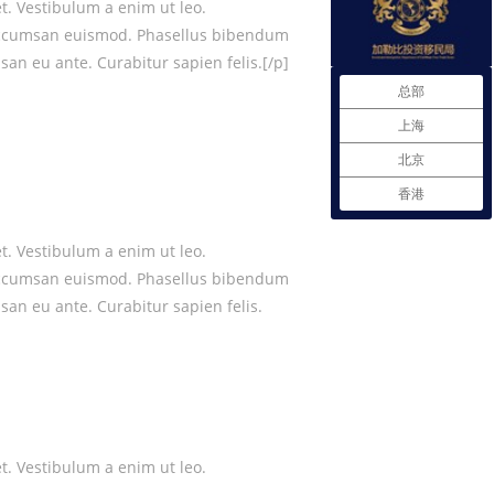
et. Vestibulum a enim ut leo.
la accumsan euismod. Phasellus bibendum
san eu ante. Curabitur sapien felis.[/p]
总部
上海
北京
香港
et. Vestibulum a enim ut leo.
la accumsan euismod. Phasellus bibendum
san eu ante. Curabitur sapien felis.
et. Vestibulum a enim ut leo.