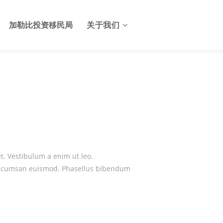
加勒比投资移民局
关于我们
关于格林纳达投资服务中心
格林纳达签证
联系我们
格林纳达使馆
格林纳达航班
et. Vestibulum a enim ut leo.
格林纳达出入境及边检
la accumsan euismod. Phasellus bibendum
格林纳达电子生物护照
格林纳达护照申请美国E2签
证
格林纳达基础设施