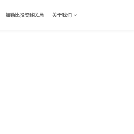
加勒比投资移民局
关于我们
关于格林纳达投资服务中心
格林纳达签证
联系我们
格林纳达使馆
格林纳达航班
格林纳达出入境及边检
格林纳达电子生物护照
格林纳达护照申请美国E2签
证
格林纳达基础设施