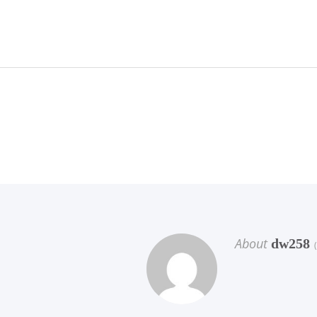
About
dw258
(